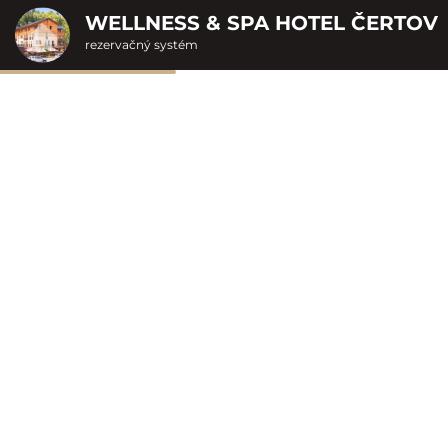
WELLNESS & SPA HOTEL ČERTOV
rezervačný systém
2. Doplnkové služby
u
rte
Pr