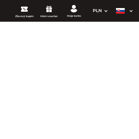
PLN
Moje konto
Zľavový kupón
Mám voucher
3. Vaše údaje
Dátum odchodu
osím vyberte