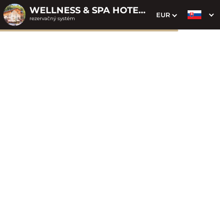
WELLNESS & SPA HOTEL ČERTOV
EUR
rezervačný systém
1. Výber pobytu
2. Doplnkové služby
3. Vaše údaje
Dátum príchodu
Dátum odchodu
Prosím vyberte
Prosím vyberte