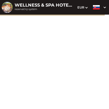
WELLNESS & SPA HOTEL ČERTOV
EUR
rezervačný systém
1. Výber pobytu
2. Doplnkové služby
3. Vaše údaje
Dátum príchodu
Dátum odchodu
Prosím vyberte
Prosím vyberte