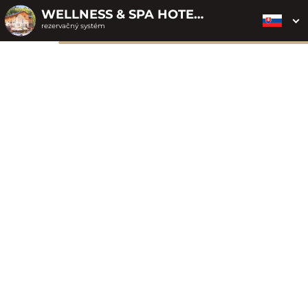
WELLNESS & SPA HOTEL ČERTOV
rezervačný systém
2. ODOSLANIE
1. VÝBER POUKAZU
3. PLATBA
OBJEDNÁVKY
Objednávka poukazu
Vyplňte nevyhnutné údaje pre odoslanie objednávky