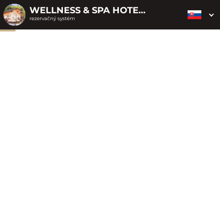
WELLNESS & SPA HOTEL ČERTOV
rezervačný systém
2. ODOSLANIE
1. VÝBER POUKAZU
3. PLATBA
OBJEDNÁVKY
Objednávka poukazu
Vyplňte nevyhnutné údaje pre odoslanie objednávky